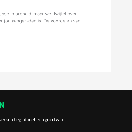
esse in prepaid, maar wel twijfel over
voor jou aangeraden is! De voordelen van
N
werken begint met een goed wifi