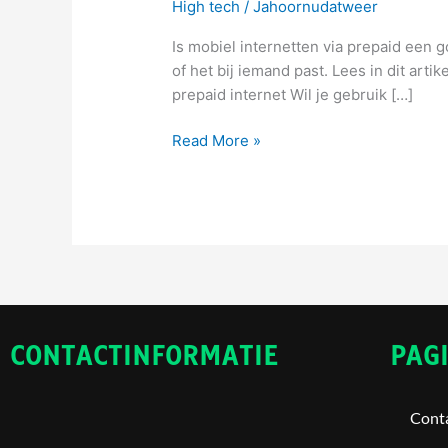
High tech
/
Jahoornudatweer
Is mobiel internetten via prepaid een g
of het bij iemand past. Lees in dit art
prepaid internet Wil je gebruik […]
Read More »
CONTACTINFORMATIE
PAG
Cont