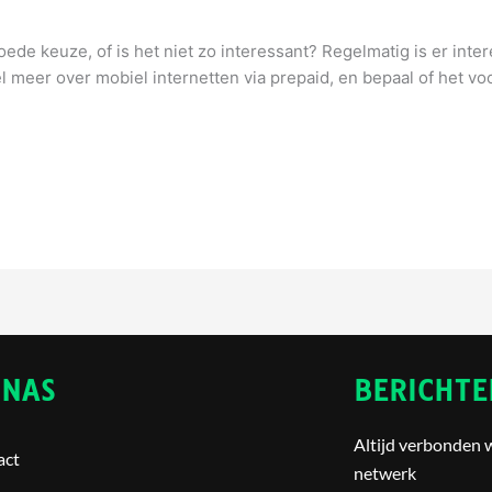
oede keuze, of is het niet zo interessant? Regelmatig is er inter
ikel meer over mobiel internetten via prepaid, en bepaal of het 
INAS
BERICHTE
Altijd verbonden 
act
netwerk