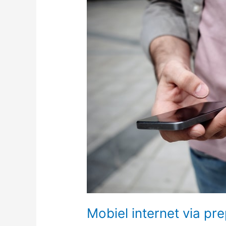
via
prepaid,
is
het
aangeraden?
Mobiel internet via pr