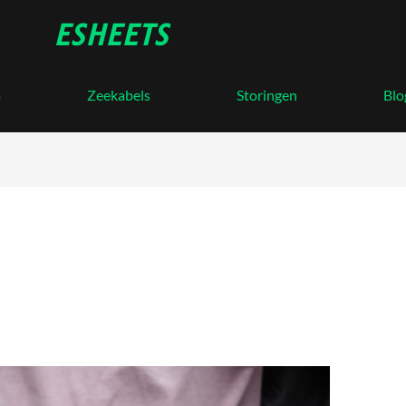
ESHEETS
a
Zeekabels
Storingen
Blo