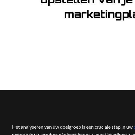
marketingpl
Het analyseren van uw doelgroep is een cruciale stap in uw
weten wie uw product of dienst koopt, u moet begrijpen wie z