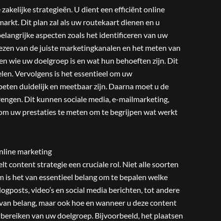
akelijke strategieën. U dient een efficiënt online
markt. Dit plan zal als uw routekaart dienen en u
elangrijke aspecten zoals het identificeren van uw
iezen van de juiste marketingkanalen en het meten van
ten wie uw doelgroep is en wat hun behoeften zijn. Dit
len. Vervolgens is het essentieel om uw
moeten duidelijk en meetbaar zijn. Daarna moet u de
engen. Dit kunnen sociale media, e-mailmarketing,
k om uw prestaties te meten om te begrijpen wat werkt
online marketing
lt content strategie een cruciale rol. Niet alle soorten
om is het van essentieel belang om te bepalen welke
ogposts, video’s en social media berichten, tot andere
s van belang, maar ook hoe en wanneer u deze content
t bereiken van uw doelgroep. Bijvoorbeeld, het plaatsen