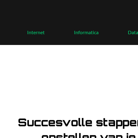
Skip
to
content
Internet
Informatica
Dat
Succesvolle stappe
opstellen van je