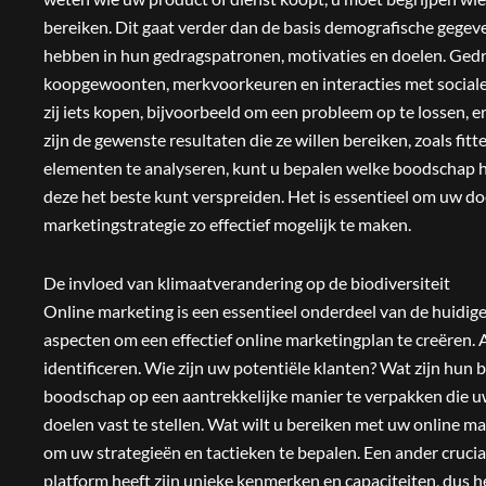
bereiken. Dit gaat verder dan de basis demografische gegevens
hebben in hun gedragspatronen, motivaties en doelen. Gedr
koopgewoonten, merkvoorkeuren en interacties met sociale
zij iets kopen, bijvoorbeeld om een probleem op te lossen, e
zijn de gewenste resultaten die ze willen bereiken, zoals fi
elementen te analyseren, kunt u bepalen welke boodschap he
deze het beste kunt verspreiden. Het is essentieel om uw 
marketingstrategie zo effectief mogelijk te maken.
De invloed van klimaatverandering op de biodiversiteit
Online marketing is een essentieel onderdeel van de huidig
aspecten om een effectief online marketingplan te creëren. A
identificeren. Wie zijn uw potentiële klanten? Wat zijn hun
boodschap op een aantrekkelijke manier te verpakken die u
doelen vast te stellen. Wat wilt u bereiken met uw online 
om uw strategieën en tactieken te bepalen. Een ander cruciaal
platform heeft zijn unieke kenmerken en capaciteiten, dus he