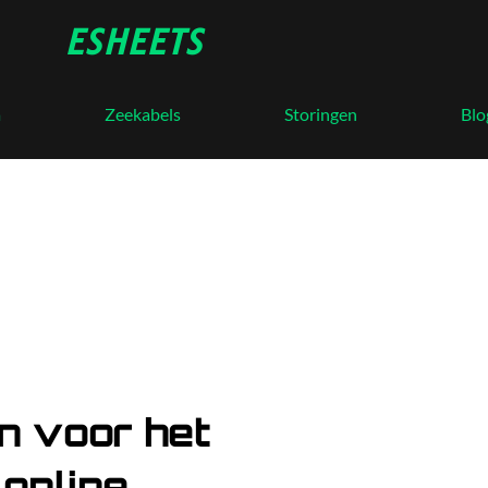
ESHEETS
a
Zeekabels
Storingen
Blo
n voor het
 online