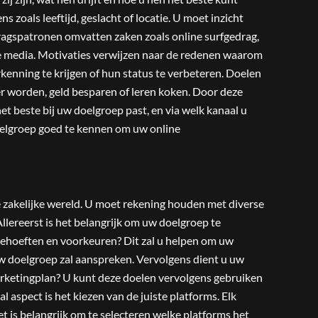
 zoals leeftijd, geslacht of locatie. U moet inzicht
agspatronen omvatten zaken zoals online surfgedrag,
 media. Motivaties verwijzen naar de redenen waarom
rkenning te krijgen of hun status te verbeteren. Doelen
tter worden, geld besparen of leren koken. Door deze
t beste bij uw doelgroep past, en via welk kanaal u
doelgroep goed te kennen om uw online
e zakelijke wereld. U moet rekening houden met diverse
llereerst is het belangrijk om uw doelgroep te
 behoeften en voorkeuren? Dit zal u helpen om uw
w doelgroep zal aanspreken. Vervolgens dient u uw
marketingplan? U kunt deze doelen vervolgens gebruiken
 aspect is het kiezen van de juiste platforms. Elk
t is belangrijk om te selecteren welke platforms het