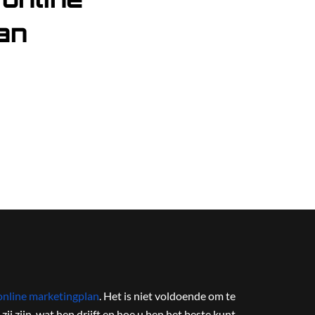
an
online marketingplan
. Het is niet voldoende om te
ij zijn, wat hen drijft en hoe u hen het beste kunt